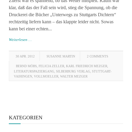
Zuerst war es spannend, ob das Wetter mitspielt. Kaum war
klar, daß das der Fall sein wird, stieg die Spannung, ob die
Druckerei die Bücher „Unterwegs zu Stuttgarts Dichtern“
rechtzeitig liefern kann – das klappte leider nicht. Sowas
kann bei einer echten...
Weiterlesen …
30 APR. 2012
SUSANNE MARTIN
2 COMMENTS
BERND MÖBS
,
FELICIA ZELLER
,
KARL FRIEDRICH MEZGER
,
LITERATURSPAZIERGANG
,
SILBERBURG VERLAG
,
STUTTGART-
VAIHINGEN
,
VOLLMOELLER
,
WALTER MEZGER
KATEGORIEN