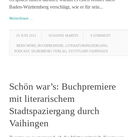
Baden-Württemberg verschlägt, wie er für sein...
Weiterlesen …
10 JUNI 2012
SUSANNE MARTIN
0 COMMENT
BERN MÖBS
,
BUCHPREMIERE
,
LITERATURSPAZIERGANG
,
PODCAST
,
SILBERBURG VERLAG
,
STUTTGART-VAIHINGEN
Schön war’s: Buchpremiere
mit literarischem
Stadtspaziergang durch
Vaihingen