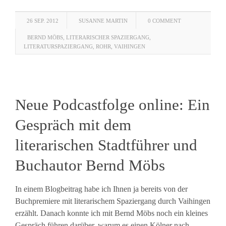
26 SEP. 2012
SUSANNE MARTIN
0 COMMENT
BERND MÖBS
,
LITERARISCHER SPAZIERGANG
,
LITERATURSPAZIERGANG
,
ROHR
,
VAIHINGEN
Neue Podcastfolge online: Ein
Gespräch mit dem
literarischen Stadtführer und
Buchautor Bernd Möbs
In einem Blogbeitrag habe ich Ihnen ja bereits von der
Buchpremiere mit literarischem Spaziergang durch Vaihingen
erzählt. Danach konnte ich mit Bernd Möbs noch ein kleines
Gespräch führen darüber, warum es einen Kölner nach