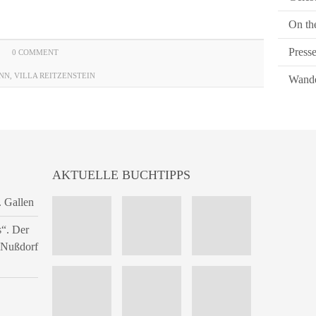
On th
Press
0 COMMENT
NN
,
VILLA REITZENSTEIN
Wande
AKTUELLE BUCHTIPPS
. Gallen
s“. Der
n Nußdorf