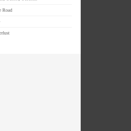
e Road
e
rlust