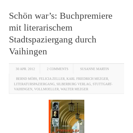
Schön war’s: Buchpremiere
mit literarischem
Stadtspaziergang durch
Vaihingen
30 APR. 2012
2 COMMENTS
SUSANNE MARTIN
BERND MÖBS
,
FELICIA ZELLER
,
KARL FRIEDRICH MEZGER
,
LITERATURSPAZIERGANG
,
SILBERBURG VERLAG
,
STUTTGART-
VAIHINGEN
,
VOLLMOELLER
,
WALTER MEZGER