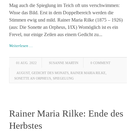
Mag auch die Spieglung im Teich oft uns verschwimmen:
Wisse das Bild. Erst in dem Doppelbereich werden die
Stimmen ewig und mild. Rainer Maria Rilke (1875 – 1926)
(aus: Die Sonette an Orpheus, I/IX) Womöglich ist es ein
Frevel, nur einige Zeilen aus einem Gedicht zu...
Weiterlesen …
01 AUG. 2022
SUSANNE MARTIN
0 COMMENT
AUGUST
,
GEDICHT DES MONATS
,
RAINER MARIA RILKE
,
SONETTE AN ORPHEUS
,
SPIEGELUNG
Rainer Maria Rilke: Ende des
Herbstes