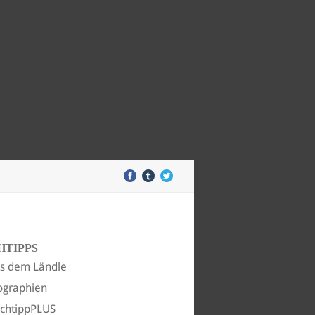
HTIPPS
s dem Ländle
ographien
chtippPLUS