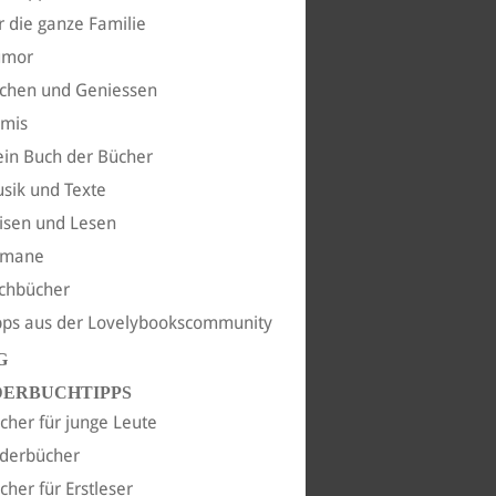
r die ganze Familie
umor
chen und Geniessen
imis
in Buch der Bücher
sik und Texte
isen und Lesen
omane
chbücher
pps aus der Lovelybookscommunity
G
DERBUCHTIPPS
cher für junge Leute
lderbücher
cher für Erstleser