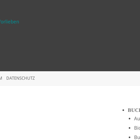
Vorlieben
M
DATENSCHUTZ
BUC
Au
Bi
Bu