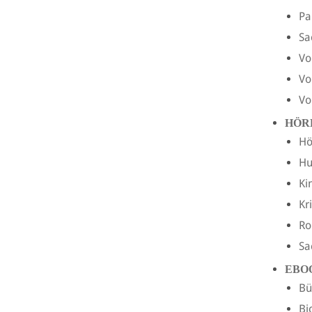
Pa
Sa
Vo
Vo
Vo
HÖR
Hö
H
Ki
Kr
R
Sa
EBO
Bü
Bi