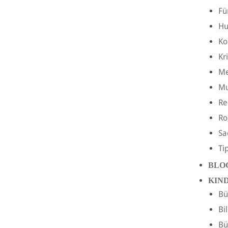
Fü
H
Ko
Kr
Me
Mu
Re
R
Sa
Ti
BLO
KIN
Bü
Bi
Bü