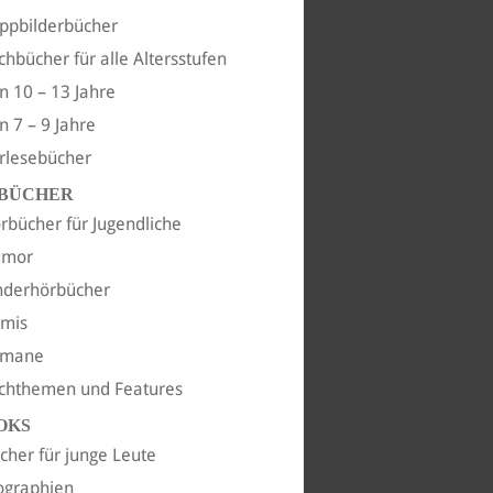
ppbilderbücher
chbücher für alle Altersstufen
n 10 – 13 Jahre
n 7 – 9 Jahre
rlesebücher
BÜCHER
rbücher für Jugendliche
umor
nderhörbücher
imis
omane
chthemen und Features
OKS
cher für junge Leute
ographien