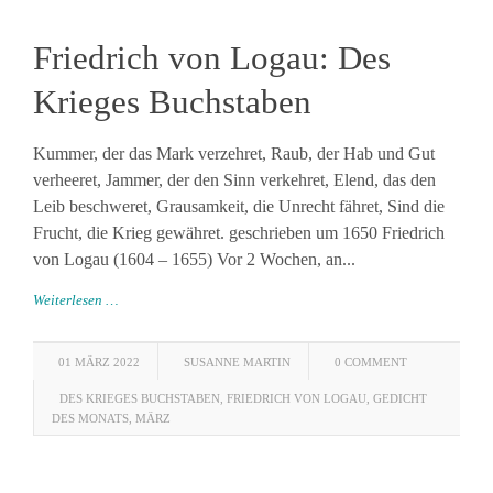
Friedrich von Logau: Des
Krieges Buchstaben
Kummer, der das Mark verzehret, Raub, der Hab und Gut
verheeret, Jammer, der den Sinn verkehret, Elend, das den
Leib beschweret, Grausamkeit, die Unrecht fähret, Sind die
Frucht, die Krieg gewähret. geschrieben um 1650 Friedrich
von Logau (1604 – 1655) Vor 2 Wochen, an...
Weiterlesen …
01 MÄRZ 2022
SUSANNE MARTIN
0 COMMENT
DES KRIEGES BUCHSTABEN
,
FRIEDRICH VON LOGAU
,
GEDICHT
DES MONATS
,
MÄRZ