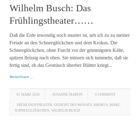
Wilhelm Busch: Das
Frühlingstheater……
Daß die Erde inwendig noch munter ist, seh ich zu zu meiner
Freude an den Schneeglöckchen und dem Krokus. Die
Schneeglöckchen, ohne Furcht vor der grimmigsten Kälte,
spitzen fleissig nach oben. Sie müssen sich tummeln, daß sie
fertig sind, eh das Gesträuch überher Blätter kriegt...
Weiterlesen …
01 MÄRZ 2020
SUSANNE MARTIN
0 COMMENT
FRÜHLINGSTHEATER
,
GEDICHT DES MONATS
,
KROKUS
,
MÄRZ
,
SCHNEEGLÖCKCHEN
,
WILHELM BUSCH