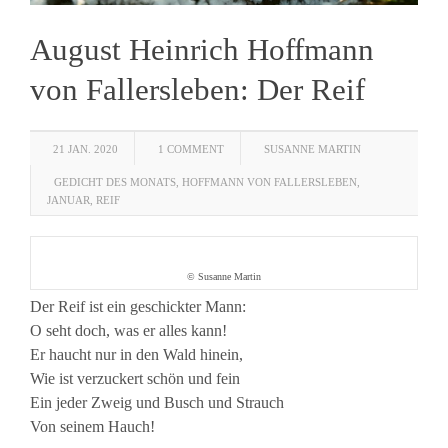
August Heinrich Hoffmann
von Fallersleben: Der Reif
21 JAN. 2020
1 COMMENT
SUSANNE MARTIN
GEDICHT DES MONATS
,
HOFFMANN VON FALLERSLEBEN
,
JANUAR
,
REIF
© Susanne Martin
Der Reif ist ein geschickter Mann:
O seht doch, was er alles kann!
Er haucht nur in den Wald hinein,
Wie ist verzuckert schön und fein
Ein jeder Zweig und Busch und Strauch
Von seinem Hauch!