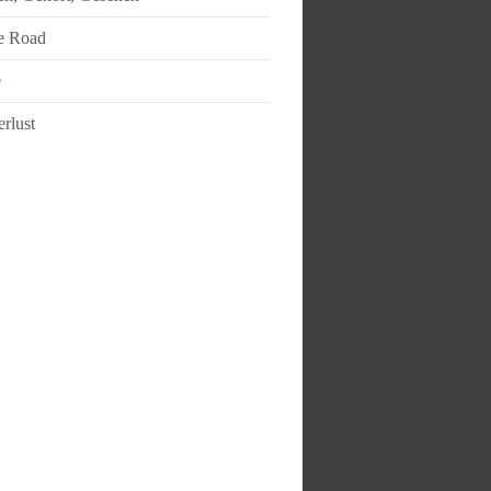
e Road
e
rlust