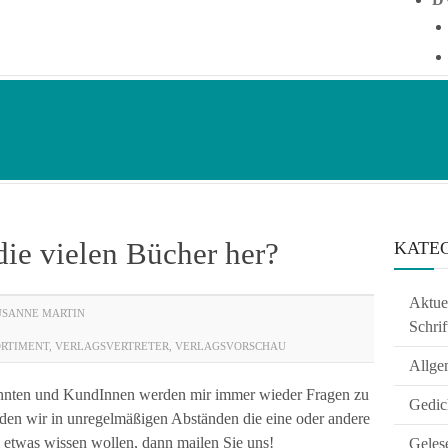
e vielen Bücher her?
KATE
Aktuel
USANNE MARTIN
Schrif
ORTIMENT
,
VERLAGSVERTRETER
,
VERLAGSVORSCHAU
Allge
nnten und KundInnen werden mir immer wieder Fragen zu
Gedic
erden wir in unregelmäßigen Abständen die eine oder andere
 etwas wissen wollen, dann mailen Sie uns!
Geles