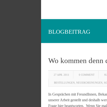
BLOGBEITRAG
Wo kommen denn di
27 APR. 2011
0 COMMENT
S
BESTELLUNGEN
,
NEUERCHEINUNGEN
,
S
In Gesprächen mit FreundInnen, Beka
unserer Arbeit gestellt und deshalb w
Frage hier beantworten. Wenn Sie mal