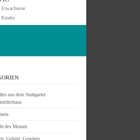
Erwachsene
Kinder
GORIEN
les aus dem Stuttgarter
tstellerhaus
mein
ht des Monats
en, Gehört, Gesehen