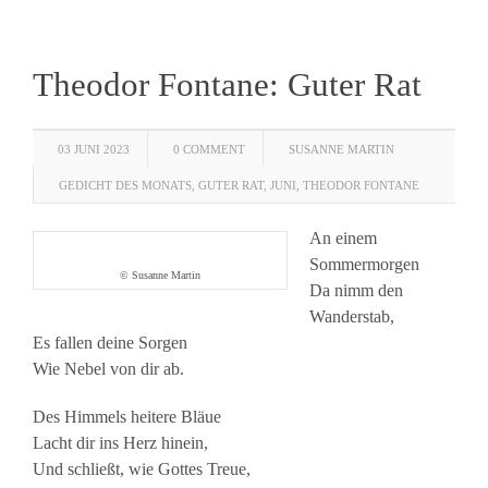
Theodor Fontane: Guter Rat
03 JUNI 2023
0 COMMENT
SUSANNE MARTIN
GEDICHT DES MONATS
,
GUTER RAT
,
JUNI
,
THEODOR FONTANE
An einem
Sommermorgen
© Susanne Martin
Da nimm den
Wanderstab,
Es fallen deine Sorgen
Wie Nebel von dir ab.
Des Himmels heitere Bläue
Lacht dir ins Herz hinein,
Und schließt, wie Gottes Treue,