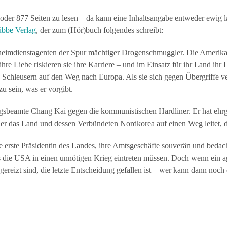
der 877 Seiten zu lesen – da kann eine Inhaltsangabe entweder ewig 
bbe Verlag
, der zum (Hör)buch folgendes schreibt:
eheimdienstagenten der Spur mächtiger Drogenschmuggler. Die Amerikan
re Liebe riskieren sie ihre Karriere – und im Einsatz für ihr Land ihr 
Schleusern auf den Weg nach Europa. Als sie sich gegen Übergriffe vert
zu sein, was er vorgibt.
sbeamte Chang Kai gegen die kommunistischen Hardliner. Er hat ehrgei
cher das Land und dessen Verbündeten Nordkorea auf einen Weg leitet, 
 erste Präsidentin des Landes, ihre Amtsgeschäfte souverän und bedacht.
s die USA in einen unnötigen Krieg eintreten müssen. Doch wenn ein a
gereizt sind, die letzte Entscheidung gefallen ist – wer kann dann no