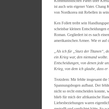
Kommunistischen Partei über Kreuz,
ist auch sein eigener Vater. Chang
von Nordkorea mit Rebellen in seine
Ken Follett treibt sein Handlungsp
scheinbar kleinen Entscheidungen e
Roman. Gegliedert ist es nach ein
amerikanischen Armee. Wie er auf d
„Als ich für „Sturz der Titanen“, de
ein Krieg war, den niemand wollte.
Entscheidungen, von denen jede uns 
Krieg, von dem ich glaube, dass e
Trotzdem: Mir fehlte insgesamt die
Spannungsbogen aufbaut. Der fehlte 
nicht so recht entscheiden konnte, 
blieb für mich der afrikanische H
Liebesbeziehungen waren eigentlich
gestrafft und verdichtet hätte. So 