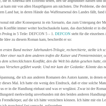
 die in Amerika den Erzfeind sehen, den sie abgrundtief hassen und dem
 Kai kam mir von allen Hauptfiguren am nächsten. Die Probleme, die de
m Land hat, in deren Hände das Waffenarsenal des Landes fällt, fand ic
ersonal mit aller Konsequenz in ein Szenario, das zum Untergang der M
in Konflikt immer weiter hochschaukeln kann, das durchdenkt er in di
em Prolog in 5 Teile: DEFCON 5 – 1.
DEFCON
steht für die einzelnen
ie Idee zu diesem Roman kam, beschreibt er so:
n ersten Band meiner Jahrhundert-Trilogie, recherchierte, stellte ich sc
 Aber einer nach dem anderen trafen die Kaiser und Premierminister, o
dem schrecklichsten Konflikt, den die Welt bis dahin gesehen hatte, ei
r aus Versehen geführt wurde. Und mir kam der Gedanke: Könnte das n
 Spannung, die ich aus anderen Romanen des Autors kannte, in denen e
dieses Mal. Ich hatte ein wenig den Eindruck, daß er eine solche Materi
was er in die Handlung einbaut und was er weglässt. Zwar ist der Roma
andlungsteil merkwürdig unverbunden mit den beiden anderen Handlungs
 Fremdkörper, auf die ich hätte verzichten können. Ich hätte mir ein 
war ich manchmal fast versucht, aufzugeben.