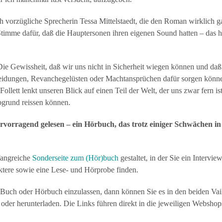
ch vorzügliche Sprecherin Tessa Mittelstaedt, die den Roman wirklich ga
timme dafür, daß die Hauptersonen ihren eigenen Sound hatten – das hi
ie Gewissheit, daß wir uns nicht in Sicherheit wiegen können und daß 
heidungen, Revanchegelüsten oder Machtansprüchen dafür sorgen können
ollett lenkt unseren Blick auf einen Teil der Welt, der uns zwar fern is
bgrund reissen können.
ervorragend gelesen – ein Hörbuch, das trotz einiger Schwächen 
fangreiche
Sonderseite zum (Hör)buch
gestaltet, in der Sie ein Intervi
tere sowie eine Lese- und Hörprobe finden.
 Buch oder Hörbuch einzulassen, dann können Sie es in den beiden V
 oder herunterladen. Die Links führen direkt in die jeweiligen Webshop