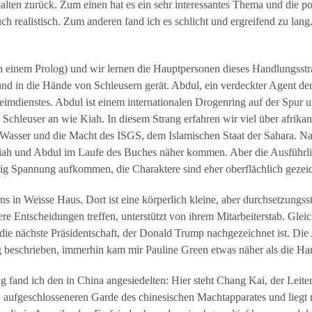
lten zurück. Zum einen hat es ein sehr interessantes Thema und die po
ch realistisch. Zum anderen fand ich es schlicht und ergreifend zu lang.
 einem Prolog) und wir lernen die Hauptpersonen dieses Handlungsstr
 und in die Hände von Schleusern gerät. Abdul, ein verdeckter Agent 
imdienstes. Abdul ist einem internationalen Drogenring auf der Spur 
 Schleuser an wie Kiah. In diesem Strang erfahren wir viel über afrik
asser und die Macht des ISGS, dem Islamischen Staat der Sahara. Natür
ah und Abdul im Laufe des Buches näher kommen. Aber die Ausführlich
wenig Spannung aufkommen, die Charaktere sind eher oberflächlich gezei
s in Weisse Haus. Dort ist eine körperlich kleine, aber durchsetzungs
e Entscheidungen treffen, unterstützt von ihrem Mitarbeiterstab. Gleichz
 die nächste Präsidentschaft, der Donald Trump nachgezeichnet ist. Di
dig beschrieben, immerhin kam mir Pauline Green etwas näher als die Ha
 fand ich den in China angesiedelten: Hier steht Chang Kai, der Leite
, aufgeschlosseneren Garde des chinesischen Machtapparates und liegt 