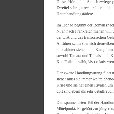
Dieses Hörbuch ließ mich zwiegespa
Zweifel sehr gut recherchiert und au
Haupthandlungsfäden:
Im Tschad beginnt der Roman (nach
Nijah nach Frankreich fliehen will
der CIA und des französischen Gehe
Anführer schließt er sich demselben
die dahinter stehen, den Kampf um W
sowohl Tamara und Tab als auch Ki
Ken Follett erzählt, lässt relativ 
Der zweite Handlungsstrang führt un
sicher muss sie immer weitreichender
Krise und sie hat einen Rivalen um
dort sind ebenfalls sehr detailfreu
Den spannendsten Teil der Handlung
Mittelpunkt. Er gehört zur jüngeren