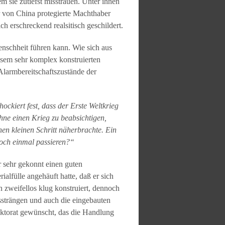
 sie zutiefst misstrauen. Unter ihnen
r von China protegierte Machthaber
h erschreckend realsitisch geschildert.
enschheit führen kann. Wie sich aus
esem sehr komplex konstruierten
 Alarmbereitschaftszustände der
hockiert fest, dass der Erste Weltkrieg
hne einen Krieg zu beabsichtigen,
nen kleinen Schritt näherbrachte. Ein
och einmal passieren?“
r sehr gekonnt einen guten
alfülle angehäuft hatte, daß er sich
n zweifellos klug konstruiert, dennoch
strängen und auch die eingebauten
Lektorat gewünscht, das die Handlung