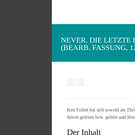
NEVER. DIE LETZTE
(BEARB. FASSUNG, 1
Ken Follett hat sich sowohl als Thr
davon gelesen bzw. gehört und fre
Der Inhalt