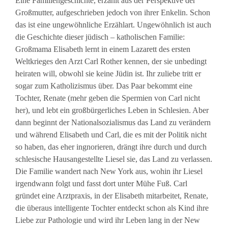
Eine Familiengeschichte, erzählt aus der Perspektive der
Großmutter, aufgeschrieben jedoch von ihrer Enkelin. Schon
das ist eine ungewöhnliche Erzählart. Ungewöhnlich ist auch
die Geschichte dieser jüdisch – katholischen Familie:
Großmama Elisabeth lernt in einem Lazarett des ersten
Weltkrieges den Arzt Carl Rother kennen, der sie unbedingt
heiraten will, obwohl sie keine Jüdin ist. Ihr zuliebe tritt er
sogar zum Katholizismus über. Das Paar bekommt eine
Tochter, Renate (mehr geben die Spermien von Carl nicht
her), und lebt ein großbürgerliches Leben in Schlesien. Aber
dann beginnt der Nationalsozialismus das Land zu verändern
und während Elisabeth und Carl, die es mit der Politik nicht
so haben, das eher ingnorieren, drängt ihre durch und durch
schlesische Hausangestellte Liesel sie, das Land zu verlassen.
Die Familie wandert nach New York aus, wohin ihr Liesel
irgendwann folgt und fasst dort unter Mühe Fuß. Carl
gründet eine Arztpraxis, in der Elisabeth mitarbeitet, Renate,
die überaus intelligente Tochter entdeckt schon als Kind ihre
Liebe zur Pathologie und wird ihr Leben lang in der New