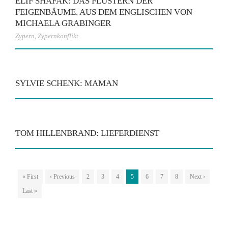
ELIF SHAFAK: DAS FLÜSTERN DER
FEIGENBÄUME. AUS DEM ENGLISCHEN VON
MICHAELA GRABINGER
Zypern
,
Zypernkonflikt
SYLVIE SCHENK: MAMAN
TOM HILLENBRAND: LIEFERDIENST
« First
‹ Previous
2
3
4
5
6
7
8
Next ›
Last »