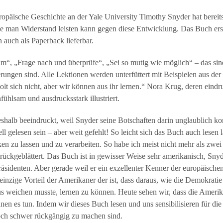
ropäische Geschichte an der Yale University Timothy Snyder hat bereit
ie man Widerstand leisten kann gegen diese Entwicklung. Das Buch er
n auch als Paperback lieferbar.
m“, „Frage nach und überprüfe“, „Sei so mutig wie möglich“ – das si
rungen sind. Alle Lektionen werden unterfüttert mit Beispielen aus der
olt sich nicht, aber wir können aus ihr lernen.“ Nora Krug, deren ein
nfühlsam und ausdrucksstark illustriert.
shalb beeindruckt, weil Snyder seine Botschaften darin unglaublich ko
ell gelesen sein – aber weit gefehlt! So leicht sich das Buch auch lesen
n zu lassen und zu verarbeiten. So habe ich meist nicht mehr als zwei 
ückgeblättert. Das Buch ist in gewisser Weise sehr amerikanisch, Snyd
identen. Aber gerade weil er ein exzellenter Kenner der europäischen 
r einzige Vorteil der Amerikaner der ist, dass daraus, wie die Demokrati
weichen musste, lernen zu können. Heute sehen wir, dass die Amerika
nen es tun. Indem wir dieses Buch lesen und uns sensibilisieren für die
ch schwer rückgängig zu machen sind.