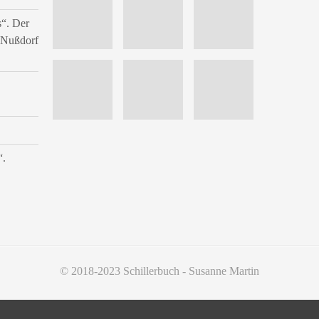
s“. Der
n Nußdorf
“.
© 2018-2023 Schillerbuch - Susanne Martin