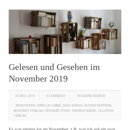
Gelesen und Gesehen im
November 2019
05 DEZ. 2019
0 COMMENT
SUSANNE MARTIN
BENEVENTO
,
JOHN LE CARRÉ
,
MAX ANNAS
,
OLIVER HAFFNER
,
ROWOHLT VERLAG
,
STEWART O'NAN
,
THOMAS KIEHL
,
ULLSTEIN
VERLAG
Es war einiges los im November, z.B. war ich auf ein paar