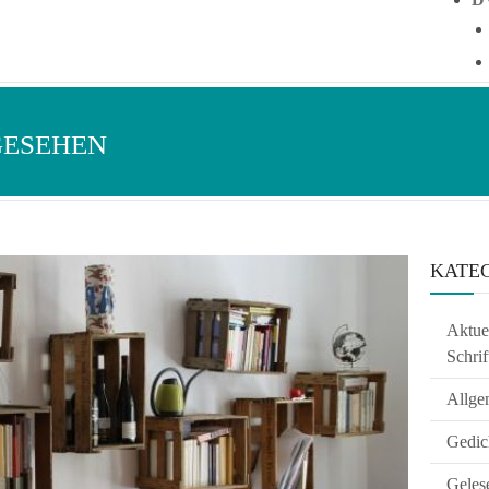
GESEHEN
KATE
Aktuel
Schrif
Allge
Gedic
Geles