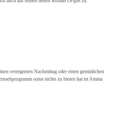
fft auch auf seinen neuen Roman
Origin
zu.
einen verregneten Nachmittag oder einen gemütlichen
rnsehprogramm sonst nichts zu bieten hat ist Amma