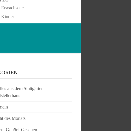
Erwachsene
Kinder
GORIEN
les aus dem Stuttgarter
tstellerhaus
mein
ht des Monats
en, Gehört, Gesehen