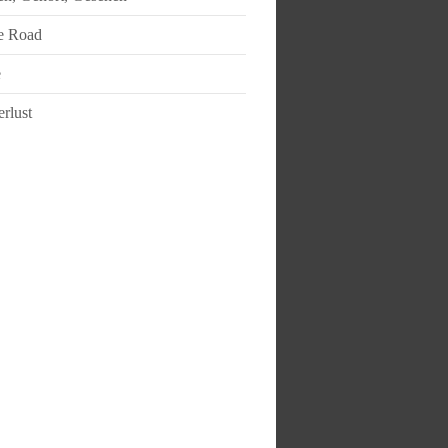
e Road
e
rlust