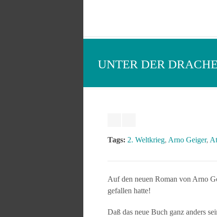
UNTER DER DRACHE
Tags:
2. Weltkrieg
,
Arno Geiger
,
At
Auf den neuen Roman von Arno Gei
gefallen hatte!
Daß das neue Buch ganz anders sein