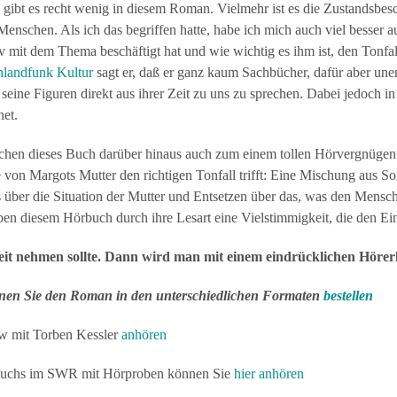
gibt es recht wenig in diesem Roman. Vielmehr ist es die Zustandsbesc
Menschen. Als ich das begriffen hatte, habe ich mich auch viel besser
v mit dem Thema beschäftigt hat und wie wichtig es ihm ist, den Tonfall
hlandfunk Kultur
sagt er, daß er ganz kaum Sachbücher, dafür aber une
 seine Figuren direkt aus ihrer Zeit zu uns zu sprechen. Dabei jedoch in
net.
chen dieses Buch darüber hinaus auch zum einem tollen Hörvergnügen.
e von Margots Mutter den richtigen Tonfall trifft: Eine Mischung aus 
 über die Situation der Mutter und Entsetzen über das, was den Mens
en diesem Hörbuch durch ihre Lesart eine Vielstimmigkeit, die den Ein
eit nehmen sollte. Dann wird man mit einem eindrücklichen Hörerl
nen Sie den Roman in den unterschiedlichen Formaten
bestellen
ew mit Torben Kessler
anhören
buchs im SWR mit Hörproben können Sie
hier anhören