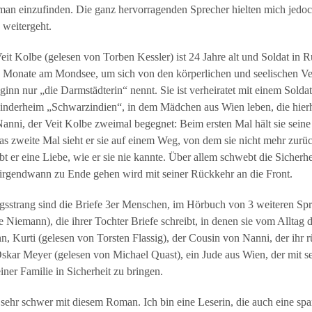
oman einzufinden. Die ganz hervorragenden Sprecher hielten mich jedo
 weitergeht.
eit Kolbe (gelesen von Torben Kessler) ist 24 Jahre alt und Soldat in R
ge Monate am Mondsee, um sich von den körperlichen und seelischen Ve
eginn nur „die Darmstädterin“ nennt. Sie ist verheiratet mit einem Solda
inderheim „Schwarzindien“, in dem Mädchen aus Wien leben, die hierhe
anni, der Veit Kolbe zweimal begegnet: Beim ersten Mal hält sie seine 
s zweite Mal sieht er sie auf einem Weg, von dem sie nicht mehr zurü
t er eine Liebe, wie er sie nie kannte. Über allem schwebt die Sicherhe
n, irgendwann zu Ende gehen wird mit seiner Rückkehr an die Front.
gsstrang sind die Briefe 3er Menschen, im Hörbuch von 3 weiteren Spr
e Niemann), die ihrer Tochter Briefe schreibt, in denen sie vom Allta
n, Kurti (gelesen von Torsten Flassig), der Cousin von Nanni, der ihr r
skar Meyer (gelesen von Michael Quast), ein Jude aus Wien, der mit se
einer Familie in Sicherheit zu bringen.
h sehr schwer mit diesem Roman. Ich bin eine Leserin, die auch eine 