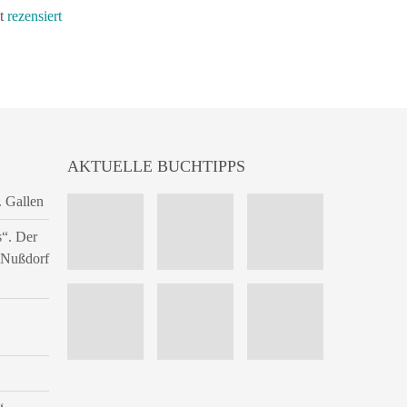
it
rezensiert
AKTUELLE BUCHTIPPS
. Gallen
s“. Der
n Nußdorf