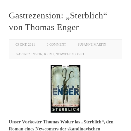
Gastrezension: „Sterblich“
von Thomas Enger
03 OKT. 2011
0 COMMENT
SUSANNE MARTIN
GASTREZENSION
,
KRIMI
,
NORWEGEN
,
OSLO
Unser Vorkoster Thomas Wolter las „Sterblich“, den
Roman eines Newcomers der skandinavischen