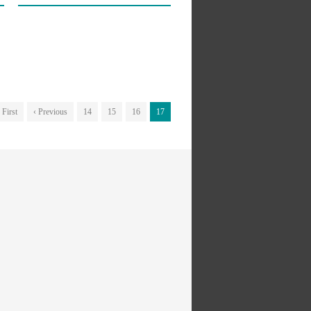
 First
‹ Previous
14
15
16
17