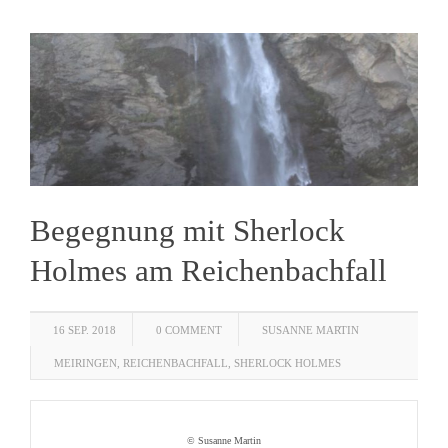
Begegnung mit Sherlock
Holmes am Reichenbachfall
16 SEP. 2018
0 COMMENT
SUSANNE MARTIN
MEIRINGEN
,
REICHENBACHFALL
,
SHERLOCK HOLMES
© Susanne Martin