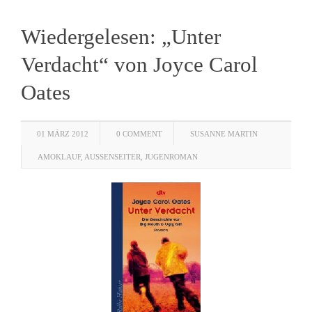
Wiedergelesen: „Unter
Verdacht“ von Joyce Carol
Oates
01 MÄRZ 2012
0 COMMENT
SUSANNE MARTIN
AMOKLAUF
,
AUSSENSEITER
,
JUGENROMAN