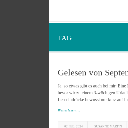
TAG
Gelesen von Septem
Ja, so etwas gibt es auch bei mir: Ein
bevor wir zu einem 3-wöchigen Urlaub 
Leseeindrücke bewusst nur kurz auf Inst
Weiterlesen …
02 FEB. 2024
SUSANNE MARTIN