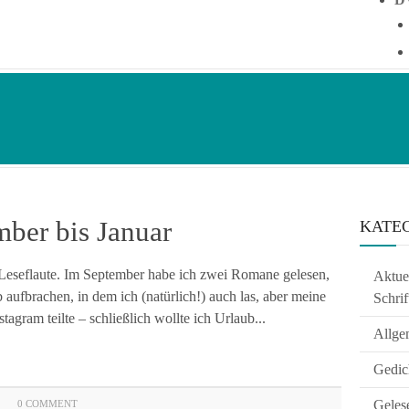
ber bis Januar
KATE
e Leseflaute. Im September habe ich zwei Romane gelesen,
Aktuel
aufbrachen, in dem ich (natürlich!) auch las, aber meine
Schrif
agram teilte – schließlich wollte ich Urlaub...
Allge
Gedic
Geles
0 COMMENT