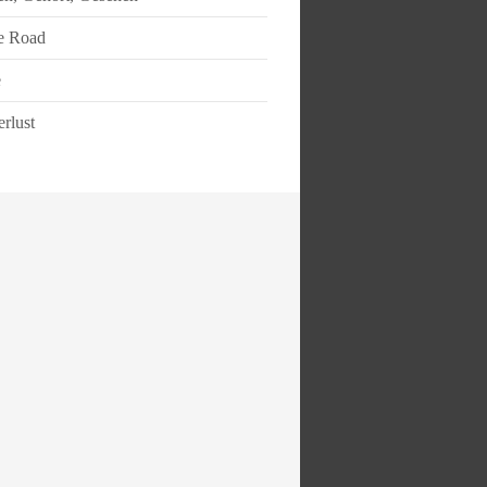
e Road
e
rlust