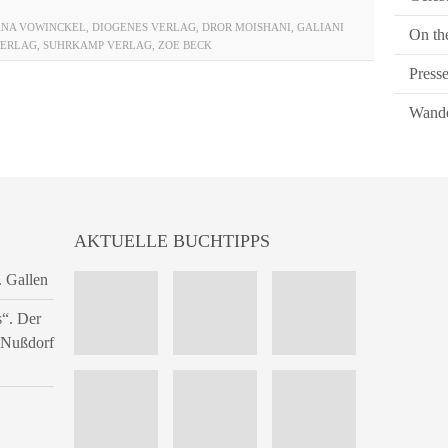
NA VOWINCKEL
,
DIOGENES VERLAG
,
DROR MOISHANI
,
GALIANI
On th
VERLAG
,
SUHRKAMP VERLAG
,
ZOE BECK
Press
Wande
AKTUELLE BUCHTIPPS
. Gallen
s“. Der
n Nußdorf