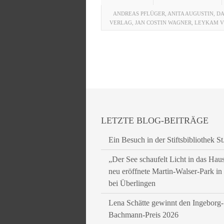
ANDREAS PFLÜGER
,
ANITA AUGUSTIN
,
DA
VERLAG
,
JAN COSTIN WAGNER
,
LEYKAM 
LETZTE BLOG-BEITRÄGE
Ein Besuch in der Stiftsbibliothek St
„Der See schaufelt Licht in das Hau
neu eröffnete Martin-Walser-Park i
bei Überlingen
Lena Schätte gewinnt den Ingeborg-
Bachmann-Preis 2026