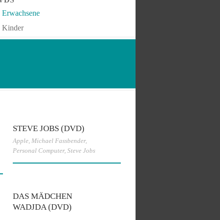
Erwachsene
Kinder
STEVE JOBS (DVD)
Apple
,
Michael Fassbender
,
Personal Computer
,
Steve Jobs
DAS MÄDCHEN
WADJDA (DVD)