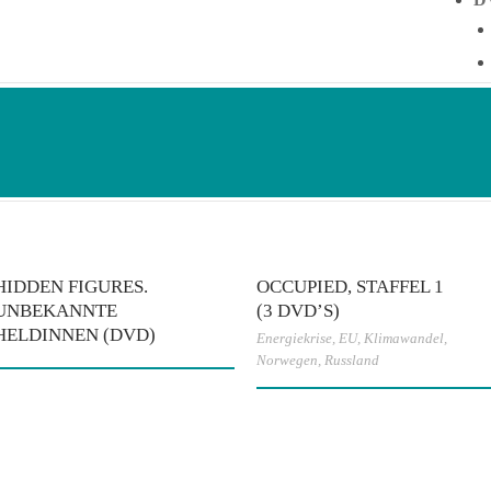
HIDDEN FIGURES.
OCCUPIED, STAFFEL 1
UNBEKANNTE
(3 DVD’S)
HELDINNEN (DVD)
Energiekrise
,
EU
,
Klimawandel
,
Norwegen
,
Russland