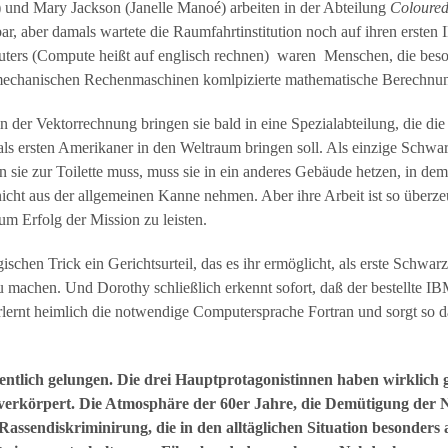
 und Mary Jackson (Janelle Manoé) arbeiten in der Abteilung
Coloure
r, aber damals wartete die Raumfahrtinstitution noch auf ihren ersten 
uters (Compute heißt auf englisch rechnen) waren Menschen, die bes
 mechanischen Rechenmaschinen komlpizierte mathematische Berechnun
n der Vektorrechnung bringen sie bald in eine Spezialabteilung, die di
als ersten Amerikaner in den Weltraum bringen soll. Als einzige Schwa
sie zur Toilette muss, muss sie in ein anderes Gebäude hetzen, in dem
nicht aus der allgemeinen Kanne nehmen. Aber ihre Arbeit ist so überz
um Erfolg der Mission zu leisten.
chen Trick ein Gerichtsurteil, das es ihr ermöglicht, als erste Schwarz
u machen. Und Dorothy schließlich erkennt sofort, daß der bestellte I
erlernt heimlich die notwendige Computersprache Fortran und sorgt so d
dentlich gelungen. Die drei Hauptprotagonistinnen haben wirklich
verkörpert. Die Atmosphäre der 60er Jahre, die Demütigung der 
assendiskriminirung, die in den alltäglichen Situation besonders