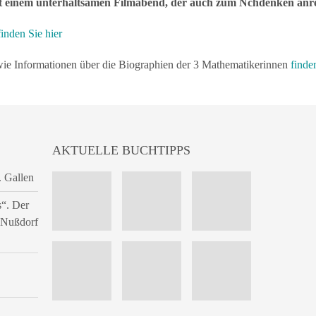
ht einem unterhaltsamen Filmabend, der auch zum Nchdenken anre
finden Sie hier
wie Informationen über die Biographien der 3 Mathematikerinnen
finde
AKTUELLE BUCHTIPPS
. Gallen
s“. Der
n Nußdorf