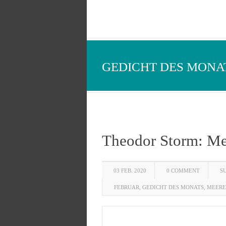
GEDICHT DES MONA
Theodor Storm: Me
03 FEB. 2020
0 COMMENT
S
FEBRUAR
,
GEDICHT DES MONATS
,
MEERE