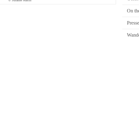
© Susanne Martin
On th
Press
Wande