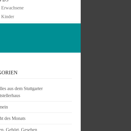
Erwachsene
Kinder
GORIEN
les aus dem Stuttgarter
tstellerhaus
mein
ht des Monats
en, Gehört, Gesehen