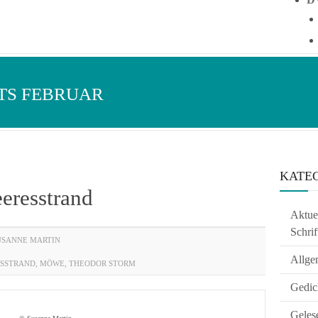
TS FEBRUAR
KATE
eresstrand
Aktuel
Schrif
USANNE MARTIN
Allge
SSTRAND
,
MÖWE
,
THEODOR STORM
Gedic
Geles