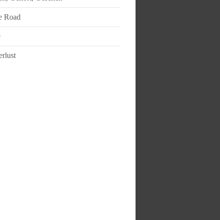
e Road
e
rlust