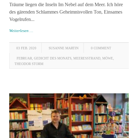
Träume liegen die Inseln Im Nebel auf dem Meer. Ich höre
des gärenden Schlammes Geheimnisvollen Ton, Einsames
Vogelrufen...
Weiterlesen …
03 FEB. 2020
SUSANNE MARTIN
0 COMMENT
FEBRUAR
,
GEDICHT DES MONATS
,
MEERESSTRAND
,
MÖWE
,
THEODOR STORM