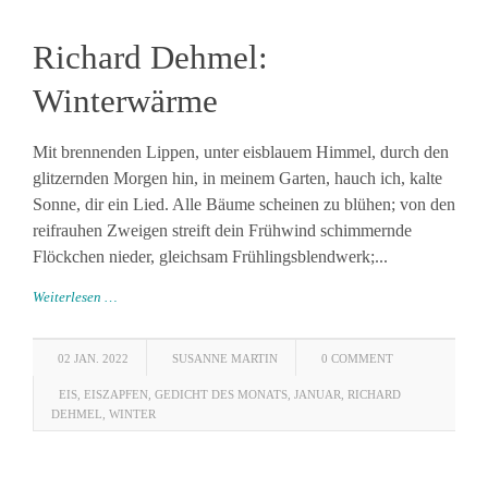
Richard Dehmel:
Winterwärme
Mit brennenden Lippen, unter eisblauem Himmel, durch den
glitzernden Morgen hin, in meinem Garten, hauch ich, kalte
Sonne, dir ein Lied. Alle Bäume scheinen zu blühen; von den
reifrauhen Zweigen streift dein Frühwind schimmernde
Flöckchen nieder, gleichsam Frühlingsblendwerk;...
Weiterlesen …
02 JAN. 2022
SUSANNE MARTIN
0 COMMENT
EIS
,
EISZAPFEN
,
GEDICHT DES MONATS
,
JANUAR
,
RICHARD
DEHMEL
,
WINTER