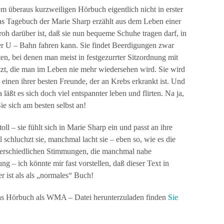
em überaus kurzweiligen Hörbuch eigentlich nicht in erster
as Tagebuch der Marie Sharp erzählt aus dem Leben einer
roh darüber ist, daß sie nun bequeme Schuhe tragen darf, in
er U – Bahn fahren kann. Sie findet Beerdigungen zwar
iten, bei denen man meist in festgezurrter Sitzordnung mit
t, die man im Leben nie mehr wiedersehen wird. Sie wird
e einen ihrer besten Freunde, der an Krebs erkrankt ist. Und
läßt es sich doch viel entspannter leben und flirten. Na ja,
ie sich am besten selbst an!
ll – sie fühlt sich in Marie Sharp ein und passt an ihre
schluchzt sie, manchmal lacht sie – eben so, wie es die
nterschiedlichen Stimmungen, die manchmal nahe
g – ich könnte mir fast vorstellen, daß dieser Text in
r ist als als „normales“ Buch!
das Hörbuch als WMA – Datei herunterzuladen finden
Sie