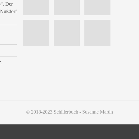
s“. Der
n Nußdorf
“.
© 2018-2023 Schillerbuch - Susanne Martin