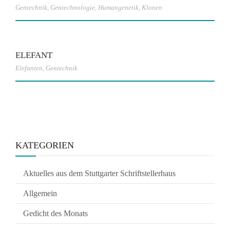
Gentechnik
,
Gentechnologie
,
Humangenetik
,
Klonen
ELEFANT
Elefanten
,
Gentechnik
KATEGORIEN
Aktuelles aus dem Stuttgarter Schriftstellerhaus
Allgemein
Gedicht des Monats