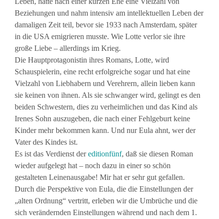
Leben, hatte nach einer kurzen Ehe eine Vielzahl von
Beziehungen und nahm intensiv am intellektuellen Leben der
damaligen Zeit teil, bevor sie 1933 nach Amsterdam, später
in die USA emigrieren musste. Wie Lotte verlor sie ihre
große Liebe – allerdings im Krieg.
Die Hauptprotagonistin ihres Romans, Lotte, wird
Schauspielerin, eine recht erfolgreiche sogar und hat eine
Vielzahl von Liebhabern und Verehrern, allein lieben kann
sie keinen von ihnen. Als sie schwanger wird, gelingt es den
beiden Schwestern, dies zu verheimlichen und das Kind als
Irenes Sohn auszugeben, die nach einer Fehlgeburt keine
Kinder mehr bekommen kann. Und nur Eula ahnt, wer der
Vater des Kindes ist.
Es ist das Verdienst der
editionfünf
, daß sie diesen Roman
wieder aufgelegt hat – noch dazu in einer so schön
gestalteten Leinenausgabe! Mir hat er sehr gut gefallen.
Durch die Perspektive von Eula, die die Einstellungen der
„alten Ordnung“ vertritt, erleben wir die Umbrüche und die
sich verändernden Einstellungen während und nach dem 1.