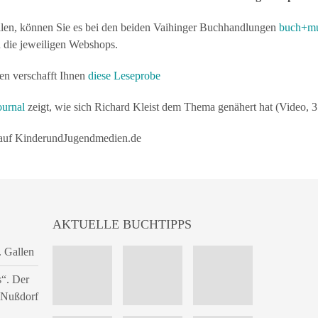
llen, können Sie es bei den beiden Vaihinger Buchhandlungen
buch+mu
in die jeweiligen Webshops.
nen verschafft Ihnen
diese Leseprobe
ournal
zeigt, wie sich Richard Kleist dem Thema genähert hat (Video, 3
 auf KinderundJugendmedien.de
AKTUELLE BUCHTIPPS
. Gallen
s“. Der
n Nußdorf