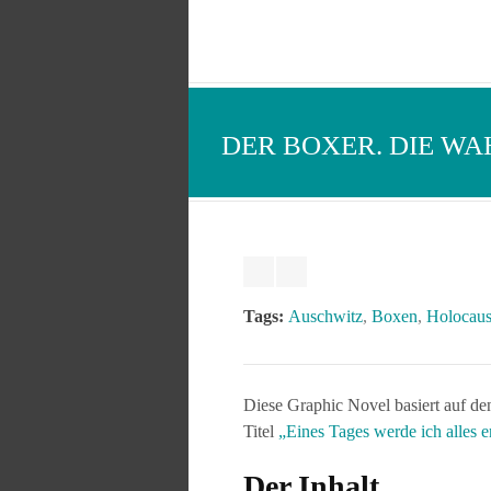
DER BOXER. DIE WA
Tags:
Auschwitz
,
Boxen
,
Holocaus
Diese Graphic Novel basiert auf de
Titel
„Eines Tages werde ich alles e
Der Inhalt