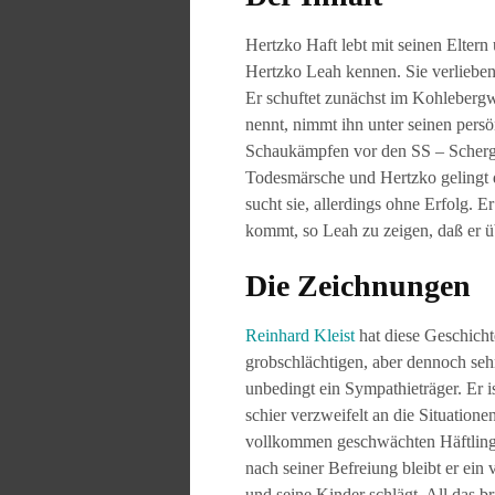
Hertzko Haft lebt mit seinen Eltern
Hertzko Leah kennen. Sie verlieben
Er schuftet zunächst im Kohlebergw
nennt, nimmt ihn unter seinen persö
Schaukämpfen vor den SS – Schergen
Todesmärsche und Hertzko gelingt 
sucht sie, allerdings ohne Erfolg. 
kommt, so Leah zu zeigen, daß er ü
Die Zeichnungen
Reinhard Kleist
hat diese Geschichte
grobschlächtigen, aber dennoch sehr
unbedingt ein Sympathieträger. Er 
schier verzweifelt an die Situation
vollkommen geschwächten Häftling z
nach seiner Befreiung bleibt er ei
und seine Kinder schlägt. All das b