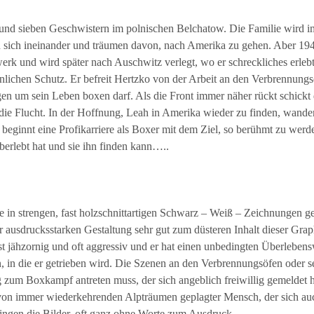
 und sieben Geschwistern im polnischen Belchatow. Die Familie wird im 
 sich ineinander und träumen davon, nach Amerika zu gehen. Aber 194
erk und wird später nach Auschwitz verlegt, wo er schreckliches erleb
nlichen Schutz. Er befreit Hertzko von der Arbeit an den Verbrennungsö
 um sein Leben boxen darf. Als die Front immer näher rückt schickt 
die Flucht. In der Hoffnung, Leah in Amerika wieder zu finden, wand
Er beginnt eine Profikarriere als Boxer mit dem Ziel, so berühmt zu we
berlebt hat und sie ihn finden kann…..
 in strengen, fast holzschnittartigen Schwarz – Weiß – Zeichnungen gesta
 ausdrucksstarken Gestaltung sehr gut zum düsteren Inhalt dieser Grap
ist jähzornig und oft aggressiv und er hat einen unbedingten Überleben
en, in die er getrieben wird. Die Szenen an den Verbrennungsöfen oder s
um Boxkampf antreten muss, der sich angeblich freiwillig gemeldet h
n von immer wiederkehrenden Alpträumen geplagter Mensch, der sich auc
ringen die Bilder, oft ganz ohne Worte zum Ausdruck.