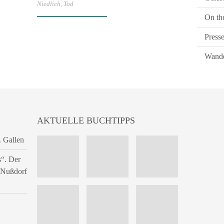
Niedlich
,
Tod
On th
Press
Wande
AKTUELLE BUCHTIPPS
. Gallen
s“. Der
n Nußdorf