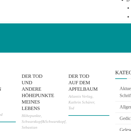
KATE
DER TOD
DER TOD
UND
AUF DEM
Aktuel
N
ANDERE
APFELBAUM
HÖHEPUNKTE
Schrif
Atlantis Verlag
,
MEINES
Kathrin Schärer
,
Allge
LEBENS
Tod
od
Höhepunkte
,
Gedic
Schwarzkopf&Schwarzkopf
,
Sebastian
Geles