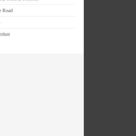
e Road
e
rlust