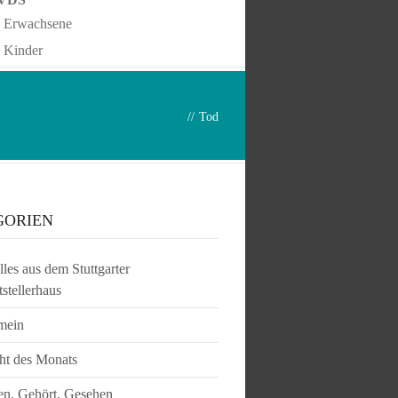
Erwachsene
Kinder
//
Tod
GORIEN
les aus dem Stuttgarter
tstellerhaus
mein
ht des Monats
en, Gehört, Gesehen