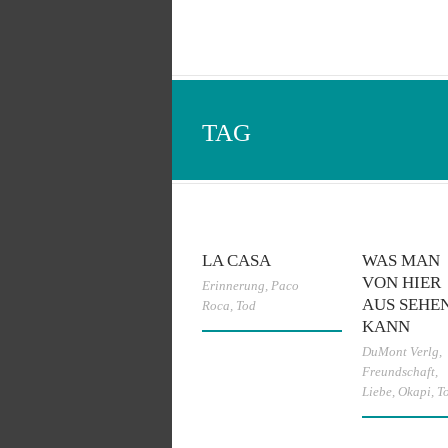
TAG
LA CASA
WAS MAN
VON HIER
Erinnerung
,
Paco
AUS SEHE
Roca
,
Tod
KANN
DuMont Verlg
,
Freundschaft
,
Liebe
,
Okapi
,
T