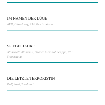
IM NAMEN DER LÜGE
AFD
,
Düsseldorf
,
RAF
,
Reichsbürger
SPIEGELJAHRE
Atomkraft
,
Atommüll
,
Baader-Meinhof-Gruppe
,
RAF
,
Stammheim
DIE LETZTE TERRORISTIN
RAF
,
Stasi
,
Treuhand