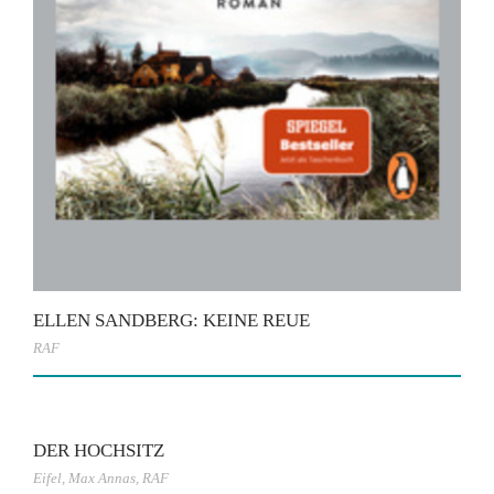
ELLEN SANDBERG: KEINE REUE
RAF
DER HOCHSITZ
Eifel
,
Max Annas
,
RAF