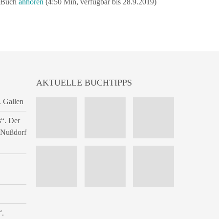
m Buch
anhören
(4:50 Min, verfügbar bis 28.9.2019)
AKTUELLE BUCHTIPPS
. Gallen
s“. Der
n Nußdorf
“.