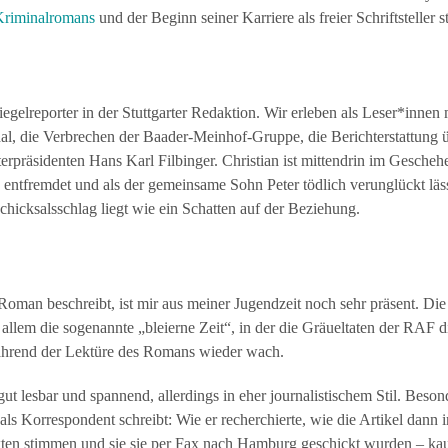
Kriminalromans
und der Beginn seiner Karriere als freier Schriftsteller s
iegelreporter in der Stuttgarter Redaktion. Wir erleben als Leser*innen
, die Verbrechen der Baader-Meinhof-Gruppe, die Berichterstattung 
rpräsidenten Hans Karl Filbinger. Christian ist mittendrin im Geschehen
h entfremdet und als der gemeinsame Sohn Peter tödlich verunglückt läss
Schicksalsschlag liegt wie ein Schatten auf der Beziehung.
 Roman beschreibt, ist mir aus meiner Jugendzeit noch sehr präsent. D
 allem die sogenannte „bleierne Zeit“, in der die Gräueltaten der RAF di
hrend der Lektüre des Romans wieder wach.
t lesbar und spannend, allerdings in eher journalistischem Stil. Besonde
 als Korrespondent schreibt: Wie er recherchierte, wie die Artikel dann
akten stimmen und sie sie per Fax nach Hamburg geschickt wurden – kau