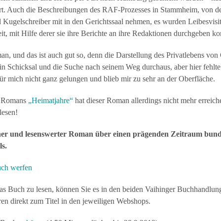
art. Auch die Beschreibungen des RAF-Prozesses in Stammheim, von de
al Kugelschreiber mit in den Gerichtssaal nehmen, es wurden Leibesvisi
t, mit Hilfe derer sie ihre Berichte an ihre Redaktionen durchgeben ko
 und das ist auch gut so, denn die Darstellung des Privatlebens von 
n Schicksal und die Suche nach seinem Weg durchaus, aber hier fehlte 
für mich nicht ganz gelungen und blieb mir zu sehr an der Oberfläche.
es Romans
„Heimatjahre“
hat dieser Roman allerdings nicht mehr erreic
lesen!
cher und lesenswerter Roman über einen prägenden Zeitraum bund
ls.
uch werfen
s Buch zu lesen, können Sie es in den beiden Vaihinger Buchhandlu
ren direkt zum Titel in den jeweiligen Webshops.