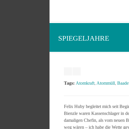
SPIEGELJAHRE
Tags:
Atomkraft
,
Atommüll
,
Baade
Felix Huby begleitet mich seit Be
Bienzle waren Kassenschlager in de
damaligen Chefin, als vom neuen B
weg wären – ich habe die Wette gew