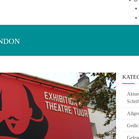
ONDON
KATE
Aktuel
Schrif
Allge
Gedic
Geles