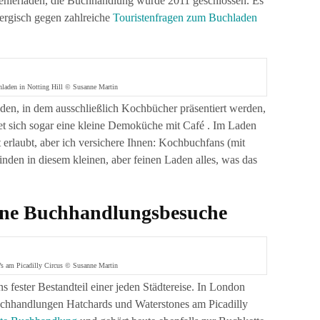
venierladen, die Buchhandlung wurde 2011 geschlossen. Es
nergisch gegen zahlreiche
Touristenfragen zum Buchladen
laden in Notting Hill © Susanne Martin
aden, in dem ausschließlich Kochbücher präsentiert werden,
et sich sogar eine kleine Demoküche mit Café . Im Laden
ht erlaubt, aber ich versichere Ihnen: Kochbuchfans (mit
nden in diesem kleinen, aber feinen Laden alles, was das
ohne Buchhandlungsbesuche
’s am Picadilly Circus © Susanne Martin
 fester Bestandteil einer jeden Städtereise. In London
uchhandlungen Hatchards und Waterstones am Picadilly