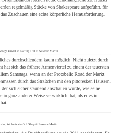
erden regelmäßig Stücke von Shakespeare aufgeführt, für
t das Zuschauen eine echte körperliche Herausforderung.
orge Orwell in Notting Hill © Susanne Martin
ütliches durchschlendern kaum möglich. Nicht zuletzt durch
 hat sich das frühere Armenviertel zu einem der teuersten
allem Samstags, wenn an der Protobello Road der Markt
henmassen durch das Sträßchen mit den pittoresken Häusern.
 der sich sicher staunend anschauen würde, wie seine
in ganz anderer Weise verwirklicht hat, als er es in
hat.
shop ist heute ein Gift Shop © Susanne Martin