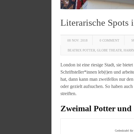
Literarische Spots
08 NOV. 2018
0 COMMENT
S
BEATRIX POTTER
,
GLOBE THEATR
,
HARRY
London ist eine riesige Stadt, sie biete
Schriftsteller*innen leb(t)en und arbei
hat, dann kann man zweifellos nur den
oder gezielt aufsuchen. So haben auch
streiften.
Zweimal Potter und 
Gedenktafel für