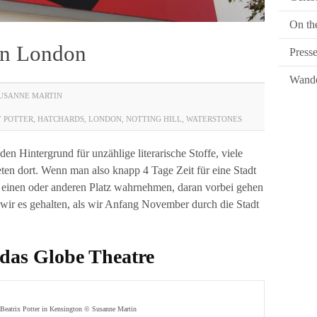
On th
 in London
Press
Wande
USANNE MARTIN
 POTTER
,
HATCHARDS
,
LONDON
,
NOTTING HILL
,
WATERSTONES
t den Hintergrund für unzählige literarische Stoffe, viele
teten dort. Wenn man also knapp 4 Tage Zeit für eine Stadt
 einen oder anderen Platz wahrnehmen, daran vorbei gehen
 wir es gehalten, als wir Anfang November durch die Stadt
das Globe Theatre
 Beatrix Potter in Kensington © Susanne Martin