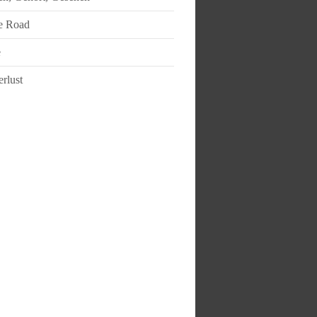
e Road
e
rlust