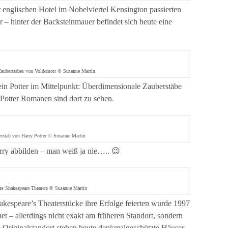
englischen Hotel im Nobelviertel Kensington passierten
r – hinter der Backsteinmauer befindet sich heute eine
Zauberstabes von Voldemort © Susanne Martin
 ein Potter im Mittelpunkt: Überdimensionale Zauberstäbe
 Potter Romanen sind dort zu sehen.
rstab von Harry Potter © Susanne Martin
rry abbilden – man weiß ja nie….. 😉
es Shakespeare Theaters © Susanne Martin
akespeare’s Theaterstücke ihre Erfolge feierten wurde 1997
t – allerdings nicht exakt am früheren Standort, sondern
m Originalstandort stehen heute denkmalgeschützte Häuser