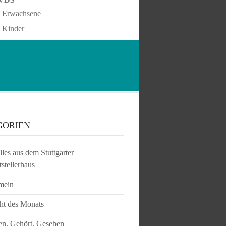
Erwachsene
Kinder
GORIEN
les aus dem Stuttgarter
tstellerhaus
mein
ht des Monats
en, Gehört, Gesehen