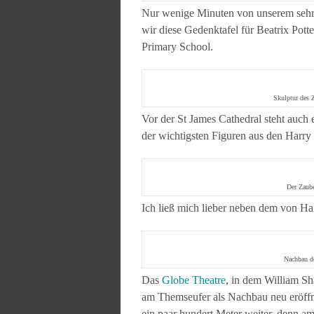
Nur wenige Minuten von unserem sehr 
wir diese Gedenktafel für Beatrix Potte
Primary School.
Skulptur des 
Vor der St James Cathedral steht auch
der wichtigsten Figuren aus den Harry
Der Zaube
Ich ließ mich lieber neben dem von Ha
Nachbau d
Das
Globe Theatre
, in dem William Sh
am Themseufer als Nachbau neu eröffne
ein paar hundert Meter weiter, denn a