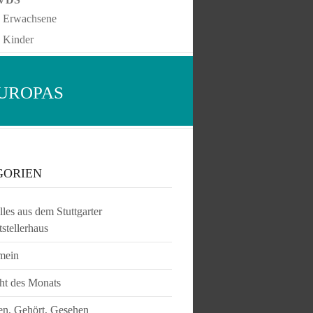
Erwachsene
Kinder
EUROPAS
GORIEN
les aus dem Stuttgarter
tstellerhaus
mein
ht des Monats
en, Gehört, Gesehen