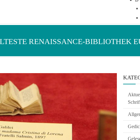
ÄLTESTE RENAISSANCE-BIBLIOTHEK 
KATE
Aktuel
Schrif
Allge
Gedic
Geles