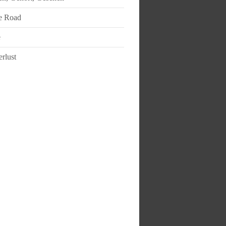
e Road
e
rlust