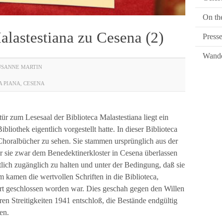
On th
alastestiana zu Cesena (2)
Press
Wande
USANNE MARTIN
A PIANA
,
CESENA
r zum Lesesaal der Biblioteca Malastestiana liegt ein
bliothek eigentlich vorgestellt hatte. In dieser Biblioteca
Choralbücher zu sehen. Sie stammen ursprünglich aus der
er sie zwar dem Benedektinerkloster in Cesena überlassen
ntlich zugänglich zu halten und unter der Bedingung, daß sie
 kamen die wertvollen Schriften in die Biblioteca,
rt geschlossen worden war. Dies geschah gegen den Willen
ren Streitigkeiten 1941 entschloß, die Bestände endgültig
en.