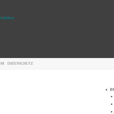
orlieben
UM
DATENSCHUTZ
B