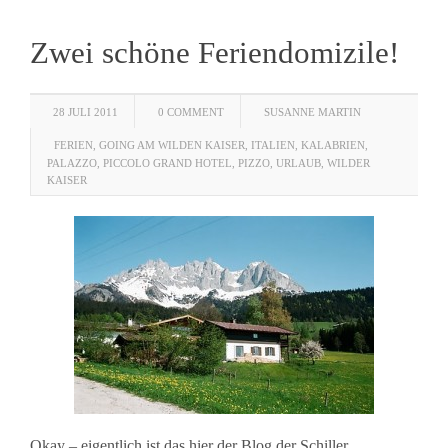
Zwei schöne Feriendomizile!
28 JULI 2011
0 COMMENT
SUSANNE MARTIN
FERIEN
,
GOING AM WILDEN KAISER
,
ITALIEN
,
KALABRIEN
,
PALAZZO
,
PICCOLO GRAND HOTEL
,
PIZZO
,
URLAUB
,
WILDER
KAISER
Okay – eigentlich ist das hier der Blog der Schiller