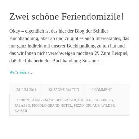
Zwei schöne Feriendomizile!
Okay – eigentlich ist das hier der Blog der Schiller
Buchhandlung, aber ab und zu gibt es auch Interessantes, das
nur ganz indirekt mit unserer Buchhandlung zu tun hat und
das wir Ihnen nicht verschweigen möchten 😉 Zum Beispiel,
daß die Inhaberin der Buchhandlung Susanne...
Weiterlesen …
28 JULI 2011
SUSANNE MARTIN
0 COMMENT
FERIEN
,
GOING AM WILDEN KAISER
,
ITALIEN
,
KALABRIEN
,
PALAZZO
,
PICCOLO GRAND HOTEL
,
PIZZO
,
URLAUB
,
WILDER
KAISER