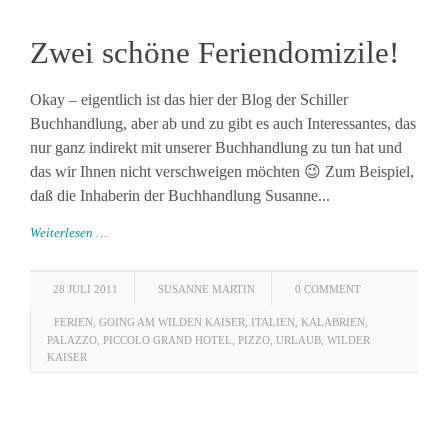
Zwei schöne Feriendomizile!
Okay – eigentlich ist das hier der Blog der Schiller
Buchhandlung, aber ab und zu gibt es auch Interessantes, das
nur ganz indirekt mit unserer Buchhandlung zu tun hat und
das wir Ihnen nicht verschweigen möchten 😉 Zum Beispiel,
daß die Inhaberin der Buchhandlung Susanne...
Weiterlesen …
28 JULI 2011
SUSANNE MARTIN
0 COMMENT
FERIEN
,
GOING AM WILDEN KAISER
,
ITALIEN
,
KALABRIEN
,
PALAZZO
,
PICCOLO GRAND HOTEL
,
PIZZO
,
URLAUB
,
WILDER
KAISER