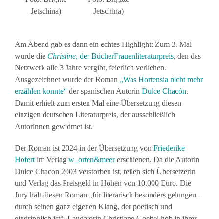
Jetschina)
Jetschina)
Am Abend gab es dann ein echtes Highlight: Zum 3. Mal
wurde die
Christine
, der BücherFrauenliteraturpreis
, den das
Netzwerk alle 3 Jahre vergibt, feierlich verliehen.
Ausgezeichnet wurde der Roman
„Was Hortensia nicht mehr
erzählen konnte“
der spanischen Autorin
Dulce Chacón
.
Damit erhielt zum ersten Mal eine Übersetzung diesen
einzigen deutschen Literaturpreis, der ausschließlich
Autorinnen gewidmet ist.
Der Roman ist 2024 in der Übersetzung von
Friederike
Hofert
im Verlag
w_orten&meer
erschienen. Da die Autorin
Dulce Chacon 2003 verstorben ist, teilen sich Übersetzerin
und Verlag das Preisgeld in Höhen von 10.000 Euro. Die
Jury hält diesen Roman „für literarisch besonders gelungen –
durch seinen ganz eigenen Klang, der poetisch und
eindringlich ist“. Laudatorin Christiane Goebel hob in ihrer