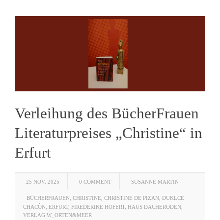
Verleihung des BücherFrauen
Literaturpreises „Christine“ in
Erfurt
25 NOV. 2025
0 COMMENT
SUSANNE MARTIN
BÜCHERFRAUEN
,
CHRISTINE
,
CHRISTINE DE PIZAN
,
DUKLCE
CHACÒN
,
ERFURT
,
FIREDERIKE HOFERT
,
HAUS DACHERÖDEN
,
VERLAG W_ORTEN&MEER