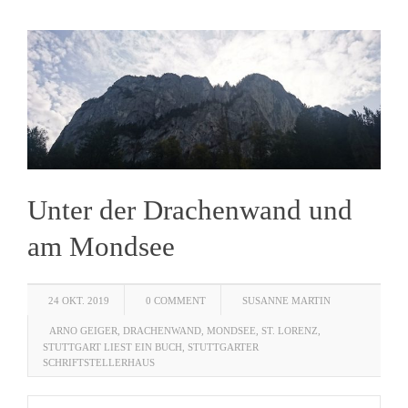
Unter der Drachenwand und
am Mondsee
24 OKT. 2019
0 COMMENT
SUSANNE MARTIN
ARNO GEIGER
,
DRACHENWAND
,
MONDSEE
,
ST. LORENZ
,
STUTTGART LIEST EIN BUCH
,
STUTTGARTER
SCHRIFTSTELLERHAUS