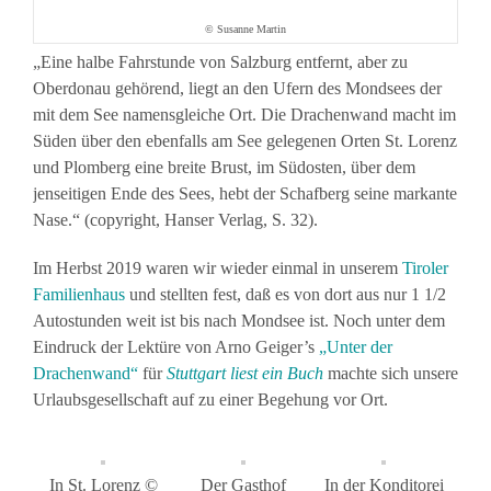
© Susanne Martin
„Eine halbe Fahrstunde von Salzburg entfernt, aber zu
Oberdonau gehörend, liegt an den Ufern des Mondsees der
mit dem See namensgleiche Ort. Die Drachenwand macht im
Süden über den ebenfalls am See gelegenen Orten St. Lorenz
und Plomberg eine breite Brust, im Südosten, über dem
jenseitigen Ende des Sees, hebt der Schafberg seine markante
Nase.“ (copyright, Hanser Verlag, S. 32).
Im Herbst 2019 waren wir wieder einmal in unserem
Tiroler
Familienhaus
und stellten fest, daß es von dort aus nur 1 1/2
Autostunden weit ist bis nach Mondsee ist. Noch unter dem
Eindruck der Lektüre von Arno Geiger’s
„Unter der
Drachenwand“
für
Stuttgart liest ein Buch
machte sich unsere
Urlaubsgesellschaft auf zu einer Begehung vor Ort.
In St. Lorenz ©
Der Gasthof
In der Konditorei