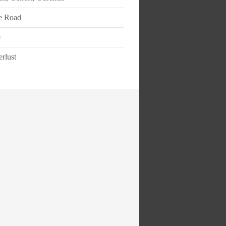
e Road
e
rlust