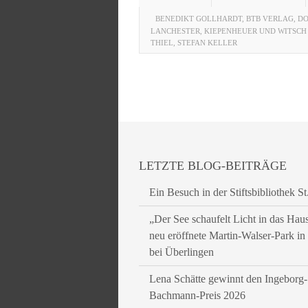
BENEDIKT GOLLHARDT
,
BTB VERLAG
,
DO
LANCHESTER
,
KIEPENHEUER UND WITSCH
THIEL
,
STEFAN KELLER
LETZTE BLOG-BEITRÄGE
Ein Besuch in der Stiftsbibliothek St
„Der See schaufelt Licht in das Hau
neu eröffnete Martin-Walser-Park i
bei Überlingen
Lena Schätte gewinnt den Ingeborg-
Bachmann-Preis 2026