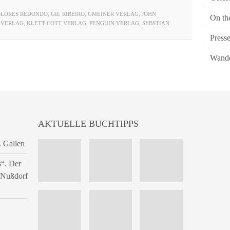
LORES REDONDO
,
GIL RIBEIRO
,
GMEINER VERLAG
,
JOHN
On th
 VERLAG
,
KLETT-COTT VERLAG
,
PENGUIN VERLAG
,
SEBSTIAN
Press
Wande
AKTUELLE BUCHTIPPS
. Gallen
s“. Der
n Nußdorf