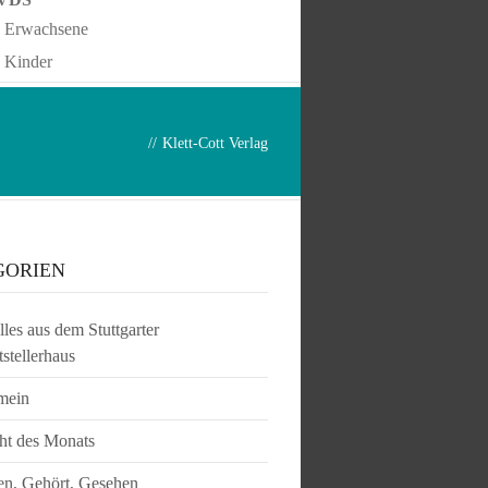
Erwachsene
Kinder
//
Klett-Cott Verlag
GORIEN
les aus dem Stuttgarter
tstellerhaus
mein
ht des Monats
en, Gehört, Gesehen