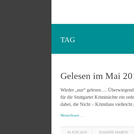
TAG
Gelesen im Mai 20
Wieder „nur“ gelesen…. Überwiegend K
für die Stuttgarter Kriminächte ein or
dabei, die Nicht – Krimifans vielleicht 
Weiterlesen …
04 JUNI 2019
SUSANNE MARTIN