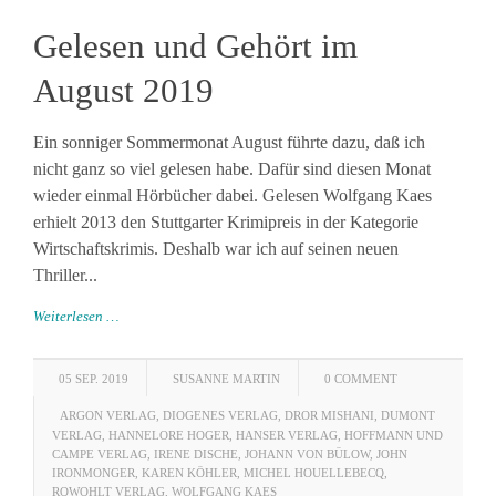
Gelesen und Gehört im
August 2019
Ein sonniger Sommermonat August führte dazu, daß ich
nicht ganz so viel gelesen habe. Dafür sind diesen Monat
wieder einmal Hörbücher dabei. Gelesen Wolfgang Kaes
erhielt 2013 den Stuttgarter Krimipreis in der Kategorie
Wirtschaftskrimis. Deshalb war ich auf seinen neuen
Thriller...
Weiterlesen …
05 SEP. 2019
SUSANNE MARTIN
0 COMMENT
ARGON VERLAG
,
DIOGENES VERLAG
,
DROR MISHANI
,
DUMONT
VERLAG
,
HANNELORE HOGER
,
HANSER VERLAG
,
HOFFMANN UND
CAMPE VERLAG
,
IRENE DISCHE
,
JOHANN VON BÜLOW
,
JOHN
IRONMONGER
,
KAREN KÖHLER
,
MICHEL HOUELLEBECQ
,
ROWOHLT VERLAG
,
WOLFGANG KAES