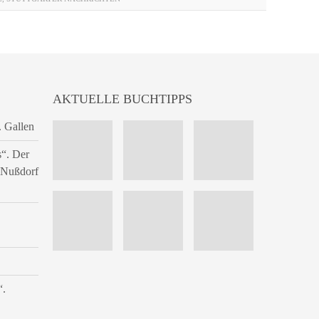
AKTUELLE BUCHTIPPS
. Gallen
s“. Der
n Nußdorf
“.