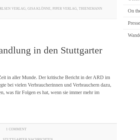
RLSEN VERLAG
,
GISA KLÖNNE
,
PIPER VERLAG
,
THIENEMANN
On th
Press
Wande
andlung in den Stuttgarter
eit in aller Munde. Der kritische Bericht in der ARD im
gte bei vielen Verbraucherinnen und Verbrauchern dazu,
n, was für Folgen es hat, wenn sie immer mehr im
1 COMMENT
L
,
STUTTGARTER NACHRICHTEN