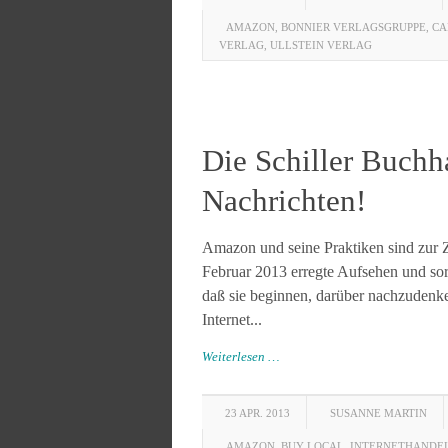
AMAZON
,
BONNIER VERLAGSGRUPPE
,
CA
VERLAG
,
ULLSTEIN VERLAG
Die Schiller Buchh
Nachrichten!
Amazon und seine Praktiken sind zur Z
Februar 2013 erregte Aufsehen und sor
daß sie beginnen, darüber nachzudenke
Internet...
Weiterlesen …
23 APR. 2013
SUSANNE MARTIN
AMAZON
,
BUY LOCAL
,
INTERNETHANDE