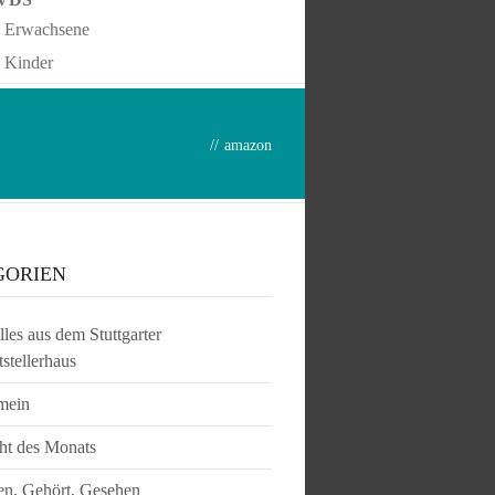
Erwachsene
Kinder
//
amazon
GORIEN
les aus dem Stuttgarter
tstellerhaus
mein
ht des Monats
en, Gehört, Gesehen