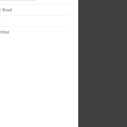
e Road
e
rlust