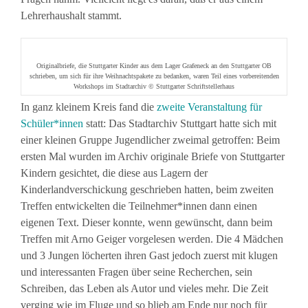
Lehrerhaushalt stammt.
Originalbriefe, die Stuttgarter Kinder aus dem Lager Grafeneck an den Stuttgarter OB
schrieben, um sich für ihre Weihnachtspakete zu bedanken, waren Teil eines vorbereitenden
Workshops im Stadtarchiv © Stuttgarter Schriftstellerhaus
In ganz kleinem Kreis fand die
zweite Veranstaltung für
Schüler*innen
statt: Das Stadtarchiv Stuttgart hatte sich mit
einer kleinen Gruppe Jugendlicher zweimal getroffen: Beim
ersten Mal wurden im Archiv originale Briefe von Stuttgarter
Kindern gesichtet, die diese aus Lagern der
Kinderlandverschickung geschrieben hatten, beim zweiten
Treffen entwickelten die Teilnehmer*innen dann einen
eigenen Text. Dieser konnte, wenn gewünscht, dann beim
Treffen mit Arno Geiger vorgelesen werden. Die 4 Mädchen
und 3 Jungen löcherten ihren Gast jedoch zuerst mit klugen
und interessanten Fragen über seine Recherchen, sein
Schreiben, das Leben als Autor und vieles mehr. Die Zeit
verging wie im Fluge und so blieb am Ende nur noch für