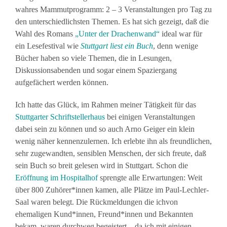
wahres Mammutprogramm: 2 – 3 Veranstaltungen pro Tag zu
den unterschiedlichsten Themen. Es hat sich gezeigt, daß die
Wahl des Romans
„Unter der Drachenwand“
ideal war für
ein Lesefestival wie
Stuttgart liest ein Buch
, denn wenige
Bücher haben so viele Themen, die in Lesungen,
Diskussionsabenden und sogar einem Spaziergang
aufgefächert werden können.
Ich hatte das Glück, im Rahmen meiner Tätigkeit für das
Stuttgarter Schriftstellerhaus
bei einigen Veranstaltungen
dabei sein zu können und so auch Arno Geiger ein klein
wenig näher kennenzulernen. Ich erlebte ihn als freundlichen,
sehr zugewandten, sensiblen Menschen, der sich freute, daß
sein Buch so breit gelesen wird in Stuttgart. Schon die
Eröffnung im Hospitalhof
sprengte alle Erwartungen: Weit
über 800 Zuhörer*innen kamen, alle Plätze im Paul-Lechler-
Saal waren belegt. Die Rückmeldungen die ichvon
ehemaligen Kund*innen, Freund*innen und Bekannten
bekam, waren durchweg begeistert – da ich mit einigen