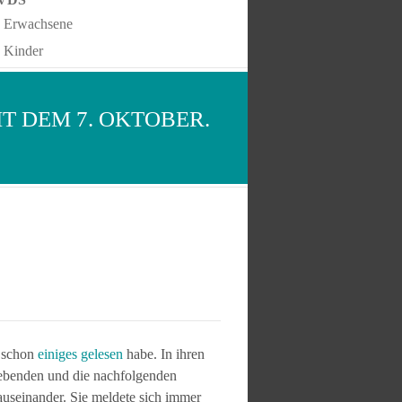
Erwachsene
Kinder
IT DEM 7. OKTOBER.
h schon
einiges gelesen
habe. In ihren
lebenden und die nachfolgenden
 auseinander. Sie meldete sich immer