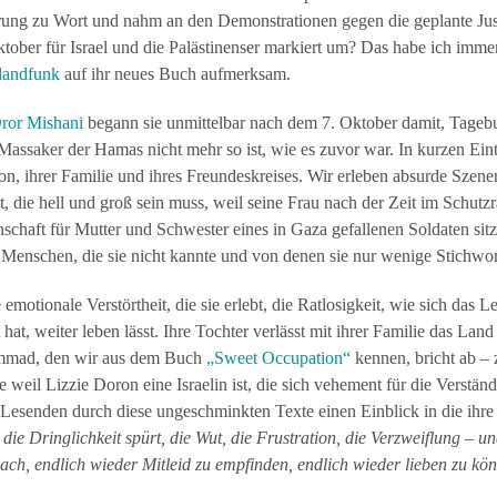
erung zu Wort und nahm an den Demonstrationen gegen die geplante Justi
Oktober für Israel und die Palästinenser markiert um? Das habe ich im
landfunk
auf ihr neues Buch aufmerksam.
ror Mishani
begann sie unmittelbar nach dem 7. Oktober damit, Tagebu
assaker der Hamas nicht mehr so ist, wie es zuvor war. In kurzen Eint
on, ihrer Familie und ihres Freundeskreises. Wir erleben absurde Sze
, die hell und groß sein muss, weil seine Frau nach der Zeit im Schu
inschaft für Mutter und Schwester eines in Gaza gefallenen Soldaten sit
 Menschen, die sie nicht kannte und von denen sie nur wenige Stichwo
e emotionale Verstörtheit, die sie erlebt, die Ratlosigkeit, wie sich das 
t hat, weiter leben lässt. Ihre Tochter verlässt mit ihrer Familie das La
mmad, den wir aus dem Buch
„Sweet Occupation“
kennen, bricht ab – z
weil Lizzie Doron eine Israelin ist, die sich vehement für die Verstän
Lesenden durch diese ungeschminkten Texte einen Einblick in die ihre 
 die Dringlichkeit spürt, die Wut, die Frustration, die Verzweiflung – 
ach, endlich wieder Mitleid zu empfinden, endlich wieder lieben zu k