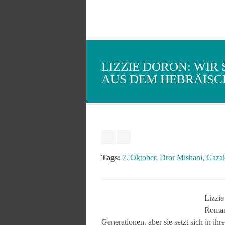
LIZZIE DORON: WIR 
AUS DEM HEBRÄIS
Tags:
7. Oktober
,
Dror Mishani
,
Gazak
Lizzie
Romane
Generationen, aber sie setzt sich in i