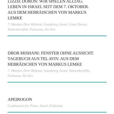
LIZZIE DORON: WIR SPIELEN ALLTAG.
LEBEN IN ISRAEL SEIT DEM 7. OKTOBER.
AUS DEM HEBRÄISCHEN VON MARKUS
LEMKE
7. Oktober
,
Dror Mishani
,
Gazakrieg
,
Israel
,
Lizzie Doron
,
Nahostkonflikt
,
Palästina
,
Tel Aviv
DROR MISHANI: FENSTER OHNE AUSSICHT.
TAGEBUCH AUS TEL AVIV. AUS DEM
HEBRÄISCHEN VON MARKUS LEMKE
7. Oktober
,
Dror Mishani
,
Gazakrieg
,
Israel
,
Nahostkonflikt
,
Palästina
,
Tel Aviv
APEIROGON
Combatants for Peace
,
Israel
,
Palästina