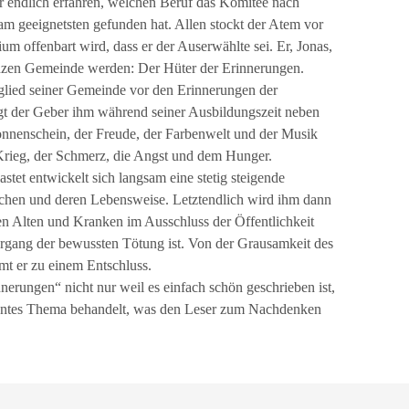
r endlich erfahren, welchen Beruf das Komitee nach
am geeignetsten gefunden hat. Allen stockt der Atem vor
ium offenbart wird, dass er der Auserwählte sei. Er, Jonas,
anzen Gemeinde werden: Der Hüter der Erinnerungen.
tglied seiner Gemeinde vor den Erinnerungen der
gt der Geber ihm während seiner Ausbildungszeit neben
nenschein, der Freude, der Farbenwelt und der Musik
Krieg, der Schmerz, die Angst und dem Hunger.
tet entwickelt sich langsam eine stetig steigende
hen und deren Lebensweise. Letztendlich wird ihm dann
den Alten und Kranken im Ausschluss der Öffentlichkeit
 Vorgang der bewussten Tötung ist. Von der Grausamkeit des
t er zu einem Entschluss.
erungen“ nicht nur weil es einfach schön geschrieben ist,
santes Thema behandelt, was den Leser zum Nachdenken