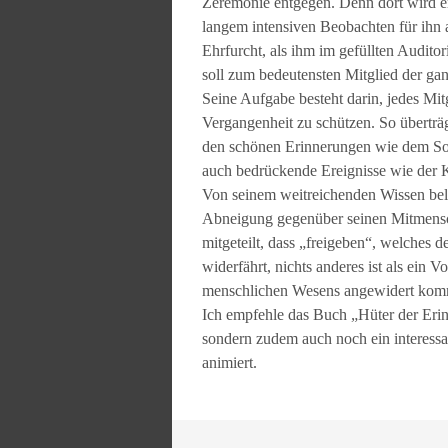
Zeremonie entgegen. Denn dort wird e
langem intensiven Beobachten für ihn 
Ehrfurcht, als ihm im gefüllten Auditor
soll zum bedeutensten Mitglied der g
Seine Aufgabe besteht darin, jedes Mi
Vergangenheit zu schützen. So überträ
den schönen Erinnerungen wie dem Son
auch bedrückende Ereignisse wie der 
Von seinem weitreichenden Wissen belas
Abneigung gegenüber seinen Mitmensc
mitgeteilt, dass „freigeben“, welches 
widerfährt, nichts anderes ist als ein
menschlichen Wesens angewidert komm
Ich empfehle das Buch „Hüter der Erinn
sondern zudem auch noch ein interes
animiert.