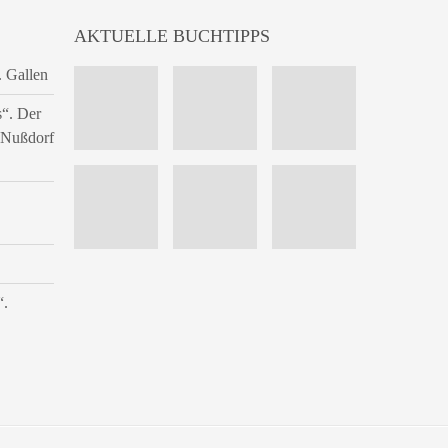
AKTUELLE BUCHTIPPS
. Gallen
s“. Der
n Nußdorf
“.