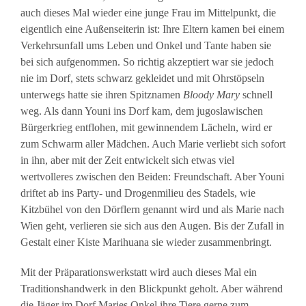
auch dieses Mal wieder eine junge Frau im Mittelpunkt, die
eigentlich eine Außenseiterin ist: Ihre Eltern kamen bei einem
Verkehrsunfall ums Leben und Onkel und Tante haben sie
bei sich aufgenommen. So richtig akzeptiert war sie jedoch
nie im Dorf, stets schwarz gekleidet und mit Ohrstöpseln
unterwegs hatte sie ihren Spitznamen
Bloody Mary
schnell
weg. Als dann Youni ins Dorf kam, dem jugoslawischen
Bürgerkrieg entflohen, mit gewinnendem Lächeln, wird er
zum Schwarm aller Mädchen. Auch Marie verliebt sich sofort
in ihn, aber mit der Zeit entwickelt sich etwas viel
wertvolleres zwischen den Beiden: Freundschaft. Aber Youni
driftet ab ins Party- und Drogenmilieu des Stadels, wie
Kitzbühel von den Dörflern genannt wird und als Marie nach
Wien geht, verlieren sie sich aus den Augen. Bis der Zufall in
Gestalt einer Kiste Marihuana sie wieder zusammenbringt.
Mit der Präparationswerkstatt wird auch dieses Mal ein
Traditionshandwerk in den Blickpunkt geholt. Aber während
die Jäger im Dorf Maries Onkel ihre Tiere gerne zum