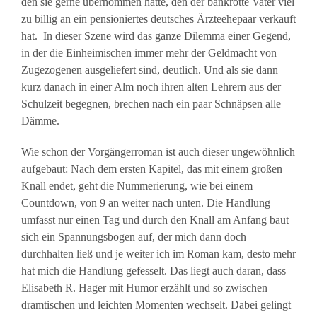
den sie gerne übernommen hätte, den der bankrotte Vater viel
zu billig an ein pensioniertes deutsches Ärzteehepaar verkauft
hat. In dieser Szene wird das ganze Dilemma einer Gegend,
in der die Einheimischen immer mehr der Geldmacht von
Zugezogenen ausgeliefert sind, deutlich. Und als sie dann
kurz danach in einer Alm noch ihren alten Lehrern aus der
Schulzeit begegnen, brechen nach ein paar Schnäpsen alle
Dämme.
Wie schon der Vorgängerroman ist auch dieser ungewöhnlich
aufgebaut: Nach dem ersten Kapitel, das mit einem großen
Knall endet, geht die Nummerierung, wie bei einem
Countdown, von 9 an weiter nach unten. Die Handlung
umfasst nur einen Tag und durch den Knall am Anfang baut
sich ein Spannungsbogen auf, der mich dann doch
durchhalten ließ und je weiter ich im Roman kam, desto mehr
hat mich die Handlung gefesselt. Das liegt auch daran, dass
Elisabeth R. Hager mit Humor erzählt und so zwischen
dramtischen und leichten Momenten wechselt. Dabei gelingt